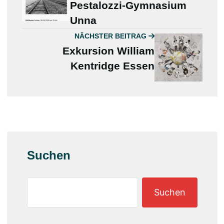
Pestalozzi-Gymnasium
Unna
NÄCHSTER BEITRAG
Exkursion William
Kentridge Essen
Suchen
Suchen